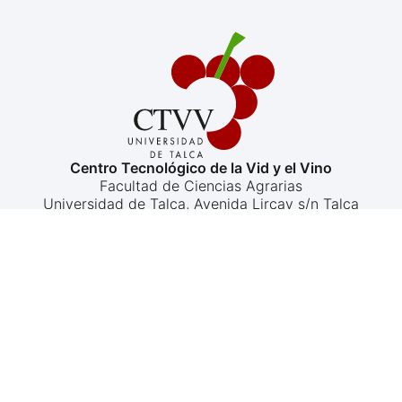
Centro Tecnológico de la Vid y el Vino
Facultad de Ciencias Agrarias
Universidad de Talca, Avenida Lircay s/n Talca
ctvv@utalca.cl
+56 71 2201556
+569 3912 2194
©2025 CTVV - Derechos
Uso y protección de datos
personales
Reservados